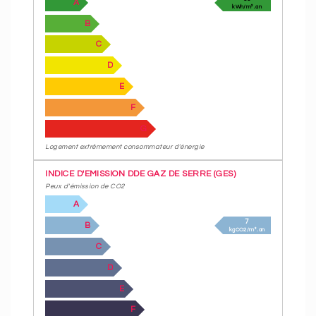
A
kWh/m².an
B
C
D
E
F
G
Logement extrêmement consommateur d'énergie
INDICE D'EMISSION DDE GAZ DE SERRE (GES)
Peux d'émission de CO2
A
7
B
kgCO2/m².an
C
D
E
F