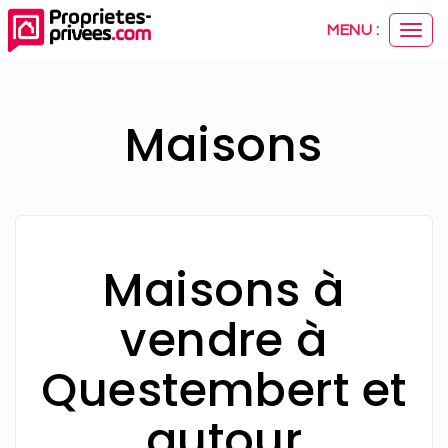
Panneau de gestion des cookies
MENU :
Ouvr
le
men
Maisons
Maisons à
vendre à
Questembert et
autour