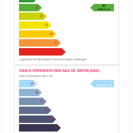
97
B
kWh/m².an
C
D
E
F
G
Logement extrêmement consommateur d'énergie
INDICE D'EMISSION DDE GAZ DE SERRE (GES)
Peux d'émission de CO2
3
A
kgCO2/m².an
B
C
D
E
F