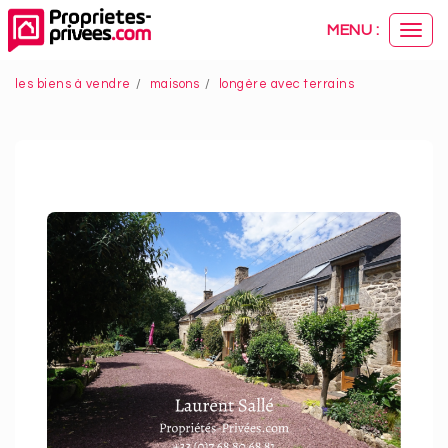
Panneau de gestion des cookies
MENU :
Ouvr
le
men
les biens à vendre
maisons
longère avec terrains